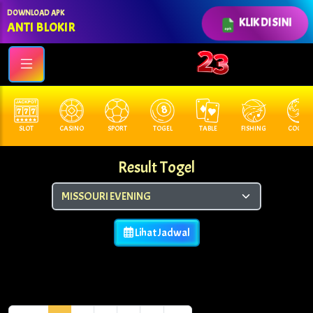
DOWNLOAD APK
KLIK DI SINI
ANTI BLOKIR
SLOT
CASINO
SPORT
TOGEL
TABLE
FISHING
COCK F.
Result Togel
Lihat Jadwal