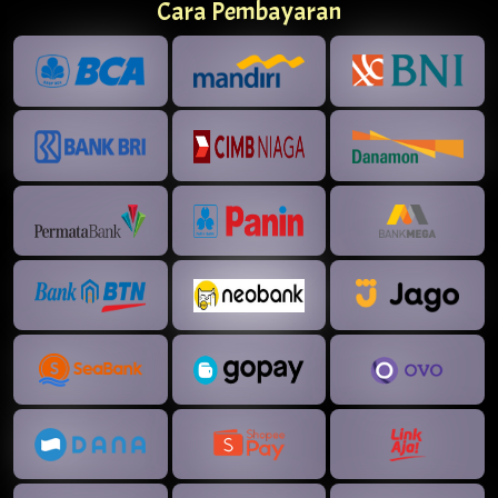
Cara Pembayaran