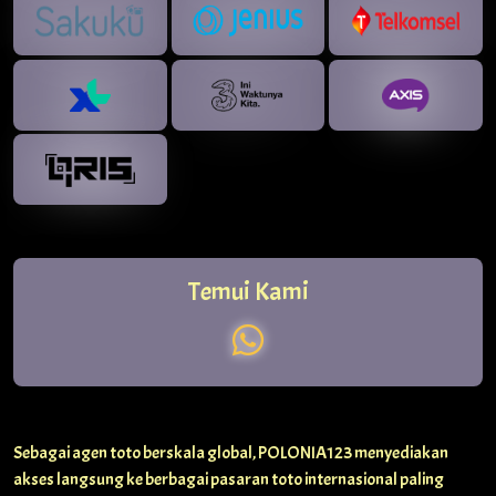
Temui Kami
Sebagai agen toto berskala global, POLONIA123 menyediakan
akses langsung ke berbagai pasaran toto internasional paling