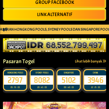
GROUP FACEBOOK
LINK ALTERNATIF
HONGKONG POOLS, SYDNEY POOLS DAN SINGAPORE POOLS DENGAN HA
Pasaran Togel
Lihat lebih banyak
SYDNEY POOLS
SINGAPORE
CHINA
INDIANA MIDDAY
8082
5102
3946
6393
20 : 45 : 02
00 : 40 : 02
22 : 25 : 02
07 : 15 : 02