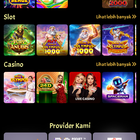
Slot
Lihat lebih banyak
Casino
Lihat lebih banyak
Provider Kami