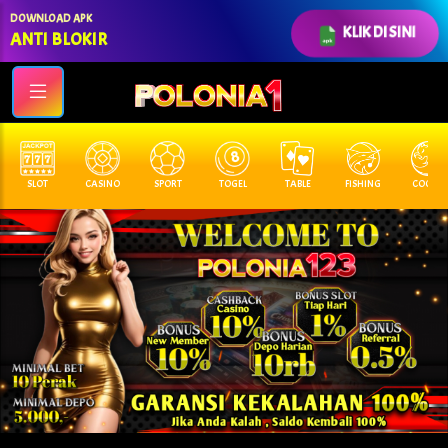
DOWNLOAD APK
KLIK DI SINI
ANTI BLOKIR
SLOT
CASINO
SPORT
TOGEL
TABLE
FISHING
COCK F.