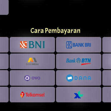
Cara Pembayaran