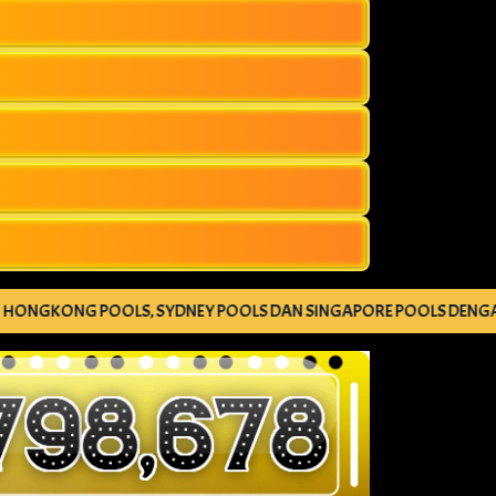
 POOLS DAN SINGAPORE POOLS DENGAN HADIAH FULL 10 JT TERPER