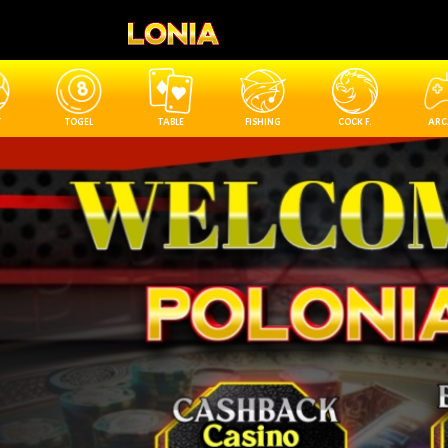
T
TOGEL
TABLE
FISHING
COCK F.
ARC