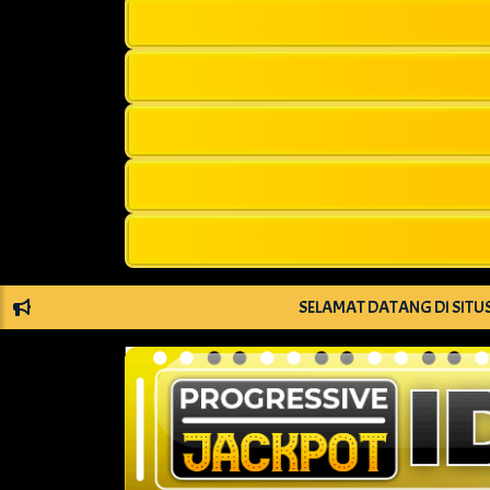
SELAMAT DATANG DI SITUS POLONIA123 - SITUS TOT