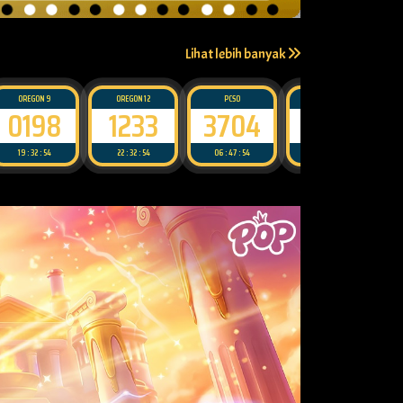
Lihat lebih banyak
OREGON 12
PCSO
BULLSEYE
TOTOMACAU 00:00
1233
3704
7598
6529
22 : 32 : 51
06 : 47 : 51
TUTUP
10 : 42 : 51