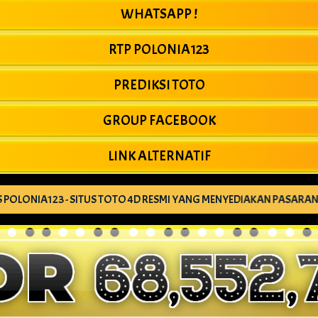
WHATSAPP !
RTP POLONIA123
PREDIKSI TOTO
GROUP FACEBOOK
LINK ALTERNATIF
O 4D RESMI YANG MENYEDIAKAN PASARAN HONGKONG POOLS, SYDNEY