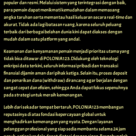
populer dan resmi. Melalui sistem yang terintegrasi dengan baik,
para pemain dapat menikmati kemudahan dalam memasang
angka taruhan serta memantau hasil keluaran secara real-time dan
akurat. Tidak ada lagi batasan ruang, karena seluruh peluang
terbaik dari berbagai belahan dunia kini dapat diakses dengan
mudah dalam satu platform yang andal.
Keamanan dan kenyamanan pemain menjadi prioritas utama yang
tidak bisa ditawar di POLONIA123. Didukung oleh teknologi
enkripsi data terkini, seluruh informasi pribadi dan transaksi
finansial dijamin aman dari pihak ketiga. Selain itu, proses deposit
dan penarikan dana (withdraw) dirancang agar berjalan dengan
sangat cepat dan efisien, sehingga Anda dapat fokus sepenuhnya
pada strategi untuk meraih kemenangan.
Lebih dari sekadar tempat bertaruh, POLONIA123 membangun
reputasinya di atas fondasi kepercayaan global untuk
menghadirkan kemenangan yang nyata. Dengan layanan
pelanggan profesional yang siap sedia membantu selama 24 jam