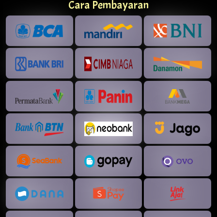
Cara Pembayaran