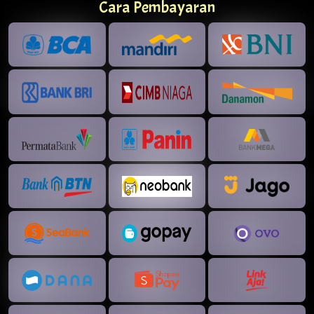
Cara Pembayaran