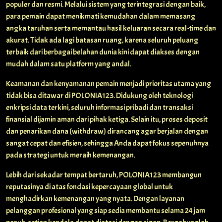
populer dan resmi. Melalui sistem yang terintegrasi dengan baik,
para pemain dapat menikmati kemudahan dalam memasang
angka taruhan serta memantau hasil keluaran secara real-time dan
akurat. Tidak ada lagi batasan ruang, karena seluruh peluang
terbaik dari berbagai belahan dunia kini dapat diakses dengan
mudah dalam satu platform yang andal.
Keamanan dan kenyamanan pemain menjadi prioritas utama yang
tidak bisa ditawar di POLONIA123. Didukung oleh teknologi
enkripsi data terkini, seluruh informasi pribadi dan transaksi
finansial dijamin aman dari pihak ketiga. Selain itu, proses deposit
dan penarikan dana (withdraw) dirancang agar berjalan dengan
sangat cepat dan efisien, sehingga Anda dapat fokus sepenuhnya
pada strategi untuk meraih kemenangan.
Lebih dari sekadar tempat bertaruh, POLONIA123 membangun
reputasinya di atas fondasi kepercayaan global untuk
menghadirkan kemenangan yang nyata. Dengan layanan
pelanggan profesional yang siap sedia membantu selama 24 jam