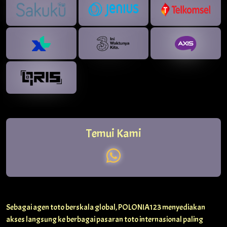
Temui Kami
Sebagai agen toto berskala global, POLONIA123 menyediakan
akses langsung ke berbagai pasaran toto internasional paling