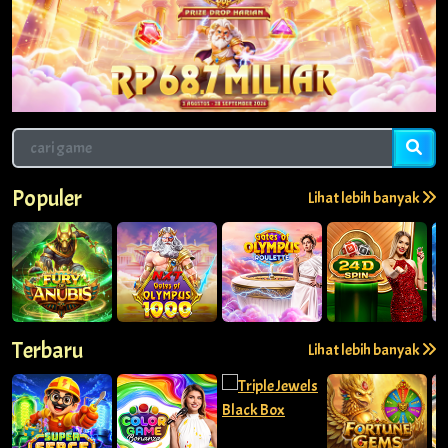
Populer
Lihat lebih banyak
Terbaru
Lihat lebih banyak