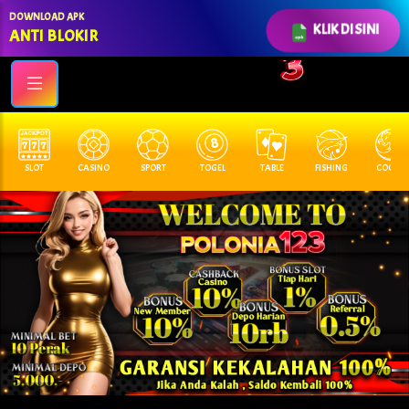
DOWNLOAD APK
KLIK DI SINI
ANTI BLOKIR
SLOT
CASINO
SPORT
TOGEL
TABLE
FISHING
COCK F.